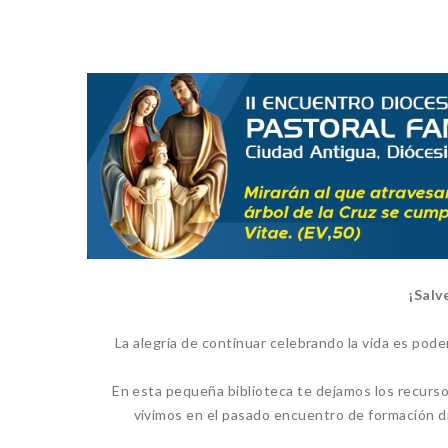
¡Salv
La alegría de continuar celebrando la vida es pod
En esta pequeña biblioteca te dejamos los recurs
vivimos en el pasado encuentro de formación di