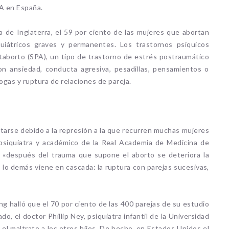
PA en España.
 de Inglaterra, el 59 por ciento de las mujeres que abortan
quiátricos graves y permanentes. Los trastornos psíquicos
aborto (SPA), un tipo de trastorno de estrés postraumático
n ansiedad, conducta agresiva, pesadillas, pensamientos o
rogas y ruptura de relaciones de pareja.
arse debido a la represión a la que recurren muchas mujeres
siquiatra y académico de la Real Academia de Medicina de
, «después del trauma que supone el aborto se deteriora la
do lo demás viene en cascada: la ruptura con parejas sucesivas,
ling halló que el 70 por ciento de las 400 parejas de su estudio
do, el doctor Phillip Ney, psiquiatra infantil de la Universidad
el maltrato a los otros hijos. De hecho, en Estados Unidos el