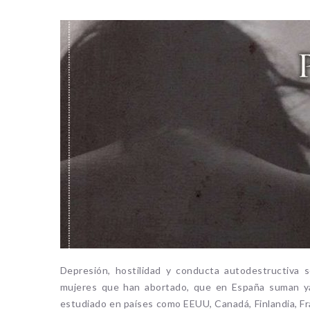
Depresión, hostilidad y conducta autodestructiva 
mujeres que han abortado, que en España suman ya
estudiado en países como EEUU, Canadá, Finlandia, Fra