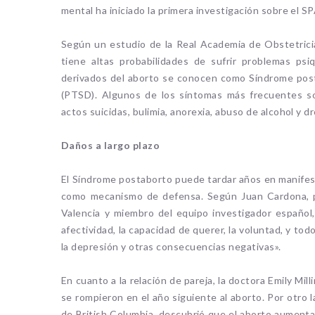
mental ha iniciado la primera investigación sobre el S
Según un estudio de la Real Academia de Obstetricia
tiene altas probabilidades de sufrir problemas psi
derivados del aborto se conocen como Síndrome post
(PTSD). Algunos de los síntomas más frecuentes so
actos suicidas, bulimia, anorexia, abuso de alcohol y d
Daños a largo plazo
El Síndrome postaborto puede tardar años en manifest
como mecanismo de defensa. Según Juan Cardona, p
Valencia y miembro del equipo investigador español
afectividad, la capacidad de querer, la voluntad, y to
la depresión y otras consecuencias negativas».
En cuanto a la relación de pareja, la doctora Emily Mil
se rompieron en el año siguiente al aborto. Por otro la
de British Columbia, descubrió que el aborto aumenta 